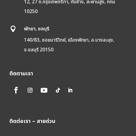
12, 27 ถ.กรุงเทพกรีฑา, ทับช้าง, สะพานสูง, กทม
10250
พัทยา, ชลบุรี

140/83, ซอยมารีวิทย์, เมืองพัทยา, อ.บางละมุง,
จ.ชลบุรี 20150
ติดตามเรา
ติดต่อเรา – สายด่วน