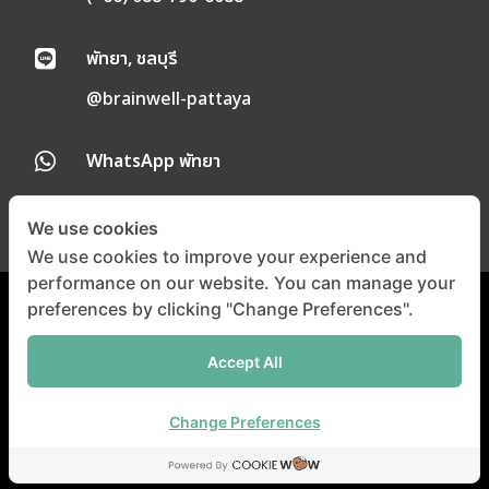
พัทยา, ชลบุรี

@brainwell-pattaya
WhatsApp พัทยา

We use cookies
We use cookies to improve your experience and
performance on our website. You can manage your
preferences by clicking "Change Preferences".
นโยบายความเป็นส่วนตัว
|
นโยบายคุกกี้
Accept All
©
Copyright 2024 |
All
Right Reserved
Brainwell Medical
Change Preferences