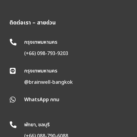
ติดต่อเรา – สายด่วน
กรุงเทพมหานคร

(+66) 098-793-9203
กรุงเทพมหานคร

@brainwell-bangkok
WhatsApp กทม

พัทยา, ชลบุรี

(+66) 088-790-6088