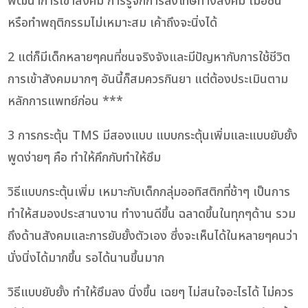
พัฒนาการเข้าสังคม การรู้จักการลงโทษทางสังคม เมื่อซน
หรือทำพฤติกรรมไม่เหมาะสม เค้าถึงจะนิ่งได้
2 แต่ก็มีเด็กหลายๆคนที่ซนจริงจังและมีปัญหากับการใช้ชีวิต
การเข้าสังคมมากๆ อันนี้ก็สมควรกินยา แต่ต้องประเมินตาม
หลักการแพทย์ก่อน ***
3 การกระตุ้น TMS มีสองแบบ แบบกระตุ้นเพิ่มและแบบยับยั้ง
พูดง่ายๆ คือ ทำให้คึกกับทำให้ซึม
วิธีแบบกระตุ้นเพิ่ม เหมาะกับเด็กกลุ่มออทิสติกที่ช้าๆ เป็นการ
ทำให้สมองประสานงาน ทำงานดีขึ้น ฉลาดขึ้นในทุกๆด้าน รวม
ถึงด้านสังคมและการยับยั้งตัวเอง ซึ่งจะเห็นได้ในหลายๆคนว่า
นั่งนิ่งได้มากขึ้น รอได้นานขึ้นมาก
วิธีแบบยับยั้ง ทำให้ซึมลง นิ่งขึ้น เฉยๆ ไม่สนใจอะไรได้ ไม่ควร