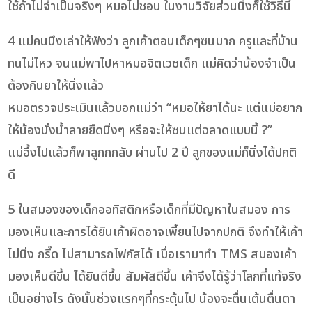
ใช้ถ้าไม่จำเป็นจริงๆ หมอไม่ชอบ ในงานวิจัยส่วนนึงก็ใช้วิธีนี้
4 แม่คนนึงเล่าให้ฟังว่า ลูกเค้าตอนเด็กๆซนมาก ครูและที่บ้าน
ทนไม่ไหว จนแม่พาไปหาหมอจิตเวชเด็ก แม่คิดว่าน้องจำเป็น
ต้องกินยาให้นิ่งแล้ว
หมอตรวจประเมินแล้วบอกแม่ว่า “หมอให้ยาได้นะ แต่แม่อยาก
ให้น้องนั่งน้ำลายยืดนิ่งๆ หรือจะให้ซนแต่ฉลาดแบบนี้ ?”
แม่อึ้งไปแล้วก็พาลูกกกลับ ผ่านไป 2 ปี ลูกของแม่ก็นิ่งได้ปกติ
ดี
5 ในสมองของเด็กออทิสติกหรือเด็กที่มีปัญหาในสมอง การ
มองเห็นและการได้ยินเค้าผิดอาจเพี้ยนไปจากปกติ จึงทำให้เค้า
ไม่นิ่ง กรี๊ด ไม่สามารถโฟกัสได้ เมื่อเรามาทำ TMS สมองเค้า
มองเห็นดีขึ้น ได้ยินดีขึ้น สัมผัสดีขึ้น เค้าจึงได้รู้ว่าโลกที่แท้จริง
เป็นอย่างไร ดังนั้นช่วงแรกๆที่กระตุ้นไป น้องจะตื่นเต้นตื่นตา