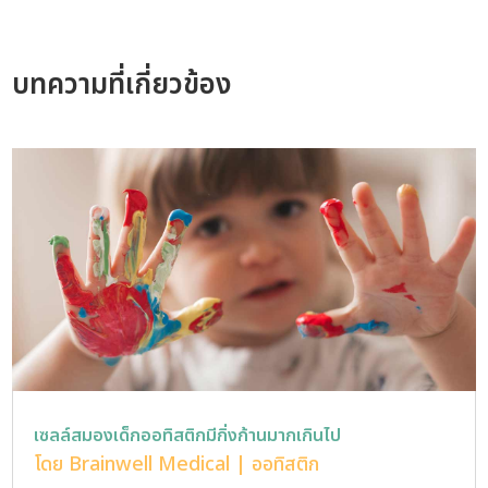
บทความที่เกี่ยวข้อง
เซลล์สมองเด็กออทิสติกมีกิ่งก้านมากเกินไป
โดย
Brainwell Medical
|
ออทิสติก