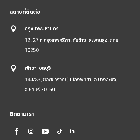
สถานที่ติดต่อ
กรุงเทพมหานคร

12, 27 ถ.กรุงเทพกรีฑา, ทับช้าง, สะพานสูง, กทม
10250
พัทยา, ชลบุรี

140/83, ซอยมารีวิทย์, เมืองพัทยา, อ.บางละมุง,
จ.ชลบุรี 20150
ติดตามเรา