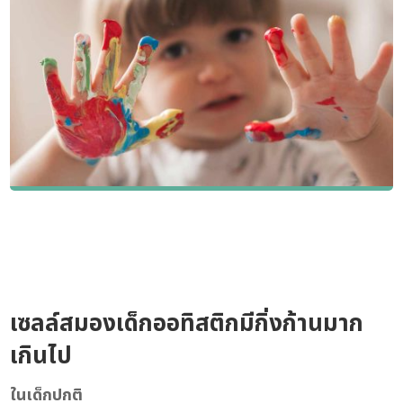
เซลล์สมองเด็กออทิสติกมีกิ่งก้านมาก
เกินไป
ในเด็กปกติ