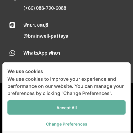
(+66) 088-790-6088
พัทยา, ชลบุรี

@brainwell-pattaya
WhatsApp พัทยา

We use cookies
We use cookies to improve your experience and
performance on our website. You can manage your
preferences by clicking "Change Preferences".
นโยบายความเป็นส่วนตัว
|
นโยบายคุกกี้
Accept All
©
Copyright 2024 |
All
Right Reserved
Brainwell Medical
Change Preferences