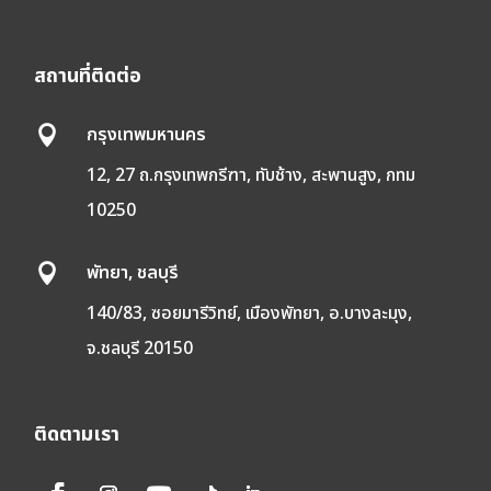
สถานที่ติดต่อ
กรุงเทพมหานคร

12, 27 ถ.กรุงเทพกรีฑา, ทับช้าง, สะพานสูง, กทม
10250
พัทยา, ชลบุรี

140/83, ซอยมารีวิทย์, เมืองพัทยา, อ.บางละมุง,
จ.ชลบุรี 20150
ติดตามเรา