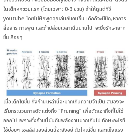
ในเด็กหกขวบแรก (โดยเฉพาะ 0-3 ขวบ) ถ้าให้ดูแต่ทีวี
youtube โดยไม่ฝึกพูดคุยเล่นกับคนอื่น เด็กก็จะมีปัญหาการ
สื่อสาร การพูด และถ้าปล่อยเวลาเนิ่นนานไป จะยิ่งรักษายาก
ขึ้นเรื่อยๆ
เมื่อเด็กโตขึ้น กิ่งก้านเหล่านี้จะมากเกินความจำเป็น สมองจะ
เริ่มกระบวนการตัดแต่งกิ่ง “Pruning” เพื่อตัดเอากิ่งที่ไม่ใช้
ออกไป เพราะกิ่งก้านนี้มันกินพลังงานมากเกินไป ทักษะอะไรที่
ใช้บ่อยๆ เซลล์สมองส่วนนี้จะยังอยู่ ตัวใหญ่ขึ้น และแข็งแรง