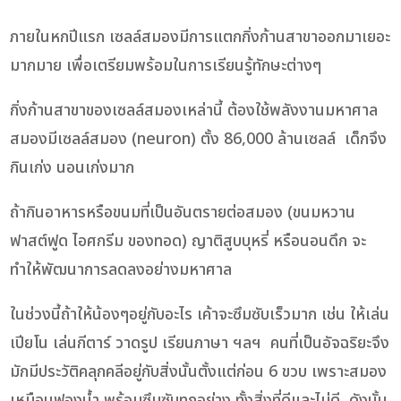
ภายในหกปีแรก เซลล์สมองมีการแตกกิ่งก้านสาขาออกมาเยอะ
มากมาย เพื่อเตรียมพร้อมในการเรียนรู้ทักษะต่างๆ
กิ่งก้านสาขาของเซลล์สมองเหล่านี้ ต้องใช้พลังงานมหาศาล
สมองมีเซลล์สมอง (neuron) ตั้ง 86,000 ล้านเซลล์ เด็กจึง
กินเก่ง นอนเก่งมาก
ถ้ากินอาหารหรือขนมที่เป็นอันตรายต่อสมอง (ขนมหวาน
ฟาสต์ฟูด ไอศกรีม ของทอด) ญาติสูบบุหรี่ หรือนอนดึก จะ
ทำให้พัฒนาการลดลงอย่างมหาศาล
ในช่วงนี้ถ้าให้น้องๆอยู่กับอะไร เค้าจะซึมซับเร็วมาก เช่น ให้เล่น
เปียโน เล่นกีตาร์ วาดรูป เรียนภาษา ฯลฯ คนที่เป็นอัจฉริยะจึง
มักมีประวัติคลุกคลีอยู่กับสิ่งนั้นตั้งแต่ก่อน 6 ขวบ เพราะสมอง
เหมือนฟองน้ำ พร้อมซึมซับทุกอย่าง ทั้งสิ่งที่ดีและไม่ดี ดังนั้น