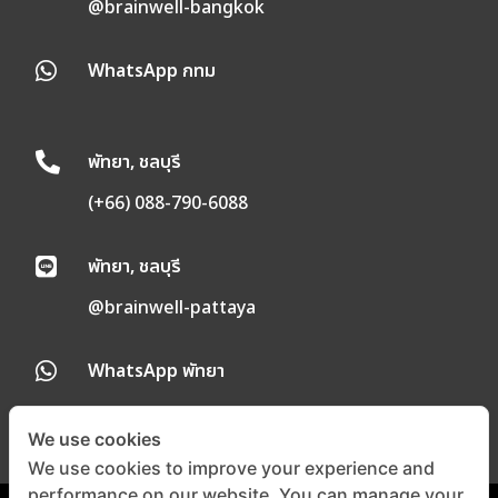
@brainwell-bangkok
WhatsApp กทม

พัทยา, ชลบุรี

(+66) 088-790-6088
พัทยา, ชลบุรี

@brainwell-pattaya
WhatsApp พัทยา

We use cookies
We use cookies to improve your experience and
performance on our website. You can manage your