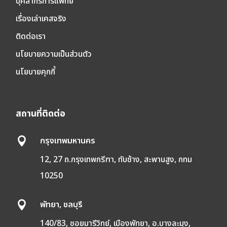
บุคลากรการแพทย์
เรื่องเล่าเคสจริง
ติดต่อเรา
นโยบายความเป็นส่วนตัว
นโยบายคุกกี้
สถานที่ติดต่อ
กรุงเทพมหานคร

12, 27 ถ.กรุงเทพกรีฑา, ทับช้าง, สะพานสูง, กทม
10250
พัทยา, ชลบุรี

140/83, ซอยมารีวิทย์, เมืองพัทยา, อ.บางละมุง,