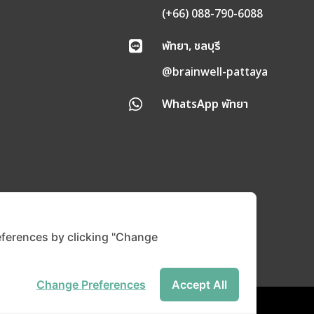
(+66) 088-790-6088
พัทยา, ชลบุรี

@brainwell-pattaya
WhatsApp พัทยา

ferences by clicking "Change
Change Preferences
Accept All