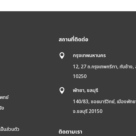
สถานที่ติดต่อ
กรุงเทพมหานคร

12, 27 ถ.กรุงเทพกรีฑา, ทับช้าง,
10250
พ
พัทยา, ชลบุรี

พทย์
140/83, ซอยมารีวิทย์, เมืองพัทย
ริง
จ.ชลบุรี 20150
ป็นส่วนตัว
ติดตามเรา