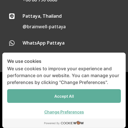
+66 88 790 6088
Pattaya, Thailand

@brainwell-pattaya
WhatsApp Pattaya

We use cookies
We use cookies to improve your experience and
performance on our website. You can manage your
preferences by clicking "Change Preferences".
Privacy Policy
|
Cookie Policy
Accept All
©
Copyright 2024-2025 |
All
Right Reserved
Change Preferences
Brainwell Medical