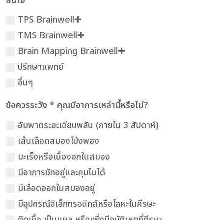
สนใจ *
TPS Brainwell✚
TMS Brainwell✚
Brain Mapping Brainwell✚
ปรึกษาแพทย์
อื่นๆ
ข้อควรระวัง * คุณมีอาการเหล่านี้หรือไม่?
อัมพาตระยะเฉียบพลัน (ภายใน 3 สัปดาห์)
เส้นเลือดสมองโป่งพอง
มะเร็งหรือเนื้องอกในสมอง
มีอาการชักอยู่และคุมไมได้
มีเลือดออกในสมองอยู่
มีอุปกรณ์อิเล็กทรอนิกส์หรือโลหะในศีรษะ
ติดเชื้อ เป็นแผล หรือเพิ่งมีอุบัติเหตุที่ศีรษะ