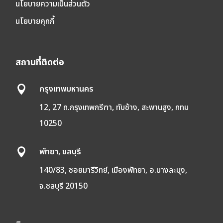
นโยบายความเป็นส่วนตัว
นโยบายคุกกี้
สถานที่ติดต่อ
กรุงเทพมหานคร

12, 27 ถ.กรุงเทพกรีฑา, ทับช้าง, สะพานสูง, กทม
10250
พัทยา, ชลบุรี

140/83, ซอยมารีวิทย์, เมืองพัทยา, อ.บางละมุง,
จ.ชลบุรี 20150