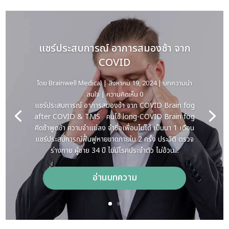
แชร์ประสบการณ์ อาการสมองช้า จาก
COVID
โดย
Brainwell Medical
|
สิงหาคม 19, 2024
|
บทความน่า
Brainwell Medical
สิงหาคม 19, 2024
บทความน่า
สนใจ
| ความคิดเห็น 0
สนใจ
แชร์ประสบการณ์ อาการสมองช้า จาก COVID Brain fog
after COVID & TMS คนไข้ long-COVID Brain fog
คิดช้าพูดช้า ความจำแย่ลง จำชื่อเพื่อนไม่ได้ เป็นมา 1 เดือน
แชร์ประสบการณ์ฟื้นฟูหายขาดภายใน 2 ครั้ง ประวัติ ตรวจ
ร่างกาย ผู้ชาย 34 ปี ไม่มีโรคประจำตัว ไม่อ้วน...
อ่านบทความ