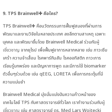
9. TPS Brainwell✚ คือใคร?
TPS Brainwell✚ คือนวัตกรรมการฟื้นฟูสมองที่ผ่านการ
พัฒนาและงานวิจัยในหลายประเทศ ลงลึกตามสาเหตุ เฉพาะ
บุคคล และพัฒนาขึ้นโดย Brainwell Medical ร่วมกับ
ผู้
เชี่ยวชาญ
จากยุโรป เพื่อฟื้นฟูอาการหลากหลาย เช่น ภาวะซึม
เศร้า ความจำเสื่อม โรคพาร์กินสัน โรคออทิสติก ภาวะการ
เรียนรู้บกพร่อง และปัญหาการพูด และมีการใช้ biomarker
ตัวอื่นๆร่วมด้วย เช่น qEEG, LORETA เพื่อการกระตุ้นที่มี
ความแม่นยำ
Brainwell Medical มุ่งมั่นแบ่งปันความก้าวหน้าของ
เทคโนโลยี TPS กับศาสตราจารย์ทั่วโลก เราทำงานร่วมกับ
ผู้
เชี่ยวชาญ
เช่น ศาสตราจารย์ ดร. Med Lars Wojtecki