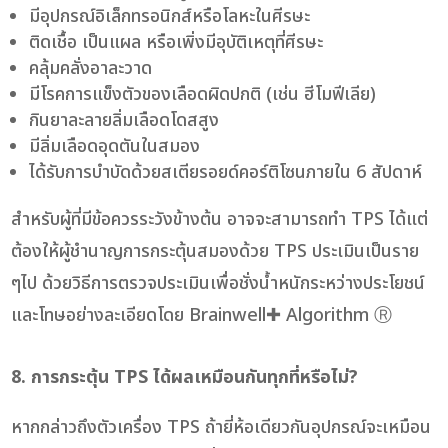
มีอุปกรณ์อิเล็กทรอนิกส์หรือโลหะในศีรษะ
ติดเชื้อ เป็นแผล หรือเพิ่งมีอุบัติเหตุที่ศีรษะ
คลุ้มคลั่งอาละวาด
มีโรคการแข็งตัวของเลือดผิดปกติ (เช่น ฮีโมฟีเลีย)
กินยาละลายลิ่มเลือดโดสสูง
มีลิ่มเลือดอุดตันในสมอง
ได้รับการบำบัดด้วยสเตียรอยด์คอร์ติโซนภายใน 6 สัปดาห์
สำหรับผู้ที่มีข้อควรระวังข้างต้น อาจจะสามารถทำ TPS ได้แต่
ต้องให้ผู้ชำนาญการกระตุ้นสมองด้วย TPS ประเมินเป็นราย
ๆไป ด้วยวิธีการตรวจประเมินเพื่อชั่งน้ำหนักระหว่างประโยชน์
และโทษอย่างละเอียดโดย Brainwell✚ Algorithm Ⓡ
8. การกระตุ้น TPS ได้ผลเหมือนกันทุกที่หรือไม่?
หากกล่าวถึงตัวเครื่อง TPS ถ้ายี่ห้อเดียวกันอุปกรณ์จะเหมือน