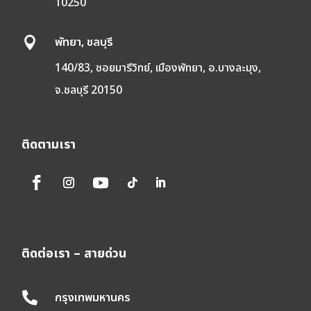
10250
พัทยา, ชลบุรี

140/83, ซอยมารีวิทย์, เมืองพัทยา, อ.บางละมุง,
จ.ชลบุรี 20150
ติดตามเรา
ติดต่อเรา – สายด่วน
กรุงเทพมหานคร
