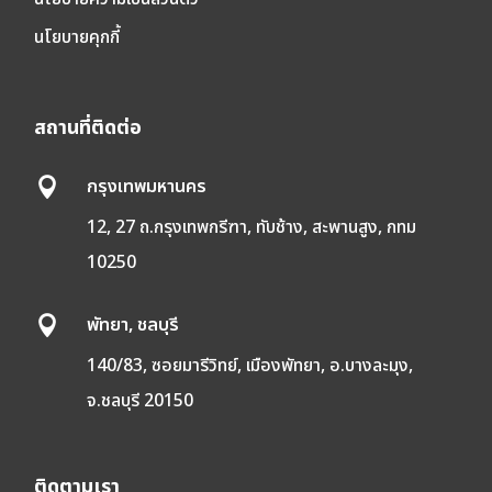
นโยบายคุกกี้
สถานที่ติดต่อ
กรุงเทพมหานคร

12, 27 ถ.กรุงเทพกรีฑา, ทับช้าง, สะพานสูง, กทม
10250
พัทยา, ชลบุรี

140/83, ซอยมารีวิทย์, เมืองพัทยา, อ.บางละมุง,
จ.ชลบุรี 20150
ติดตามเรา