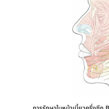
การรักษาใบหน้าเบี้ยวครึ่งซีก