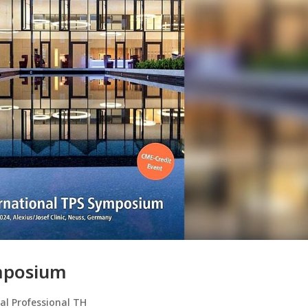
ymposium
al Professional TH