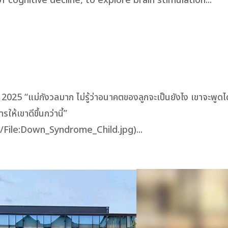
f cognitive decline, to explore brain stimulation...
น 2025 “แม่กังวลมาก ไม่รู้ว่าอนาคตของลูกจะเป็นยังไง เขาจะพูดไ
ห้เขาดีขึ้นกว่านี้”
/File:Down_Syndrome_Child.jpg)...