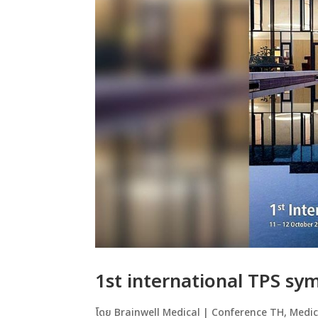
1st international TPS s
โดย
Brainwell Medical
|
Conference TH
,
Medic