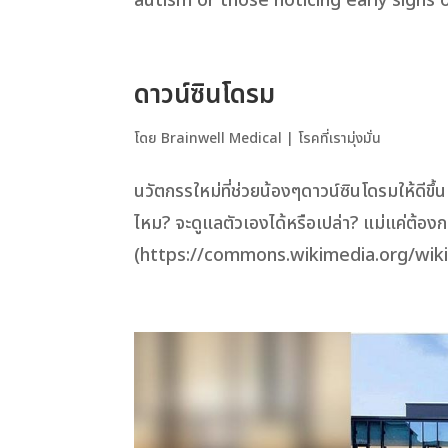
autism or those noticing early signs o
ดาวน์ซินโดรม
โดย
Brainwell Medical
|
โรคที่เรามุ่งมั่น
นวัตกรรใหม่ที่ช่วยน้องๆดาวน์ซินโดรมให้ดีขึ้
ไหม? จะดูแลตัวเองได้หรือเปล่า? แม่แค่ต้องการใ
(https://commons.wikimedia.org/wiki