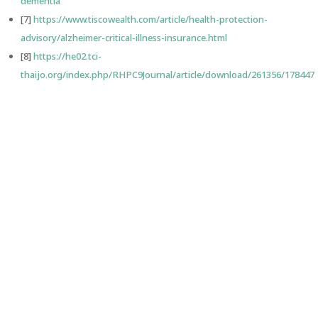
dementia
[7]
https://www.tiscowealth.com/article/health-protection-
advisory/alzheimer-critical-illness-insurance.html
[8]
https://he02.tci-
thaijo.org/index.php/RHPC9Journal/article/download/261356/178447