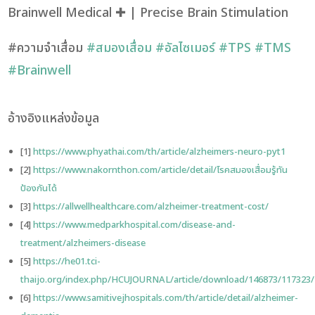
Brainwell Medical ✚ | Precise Brain Stimulation
#ความจำเสื่อม
#สมองเสื่อม
#อัลไซเมอร์
#TPS
#TMS
#Brainwell
อ้างอิงแหล่งข้อมูล
[1]
https://www.phyathai.com/th/article/alzheimers-neuro-pyt1
[2]
https://www.nakornthon.com/article/detail/โรคสมองเสื่อมรู้ทัน
ป้องกันได้
[3]
https://allwellhealthcare.com/alzheimer-treatment-cost/
[4]
https://www.medparkhospital.com/disease-and-
treatment/alzheimers-disease
[5]
https://he01.tci-
thaijo.org/index.php/HCUJOURNAL/article/download/146873/117323
[6]
https://www.samitivejhospitals.com/th/article/detail/alzheimer-