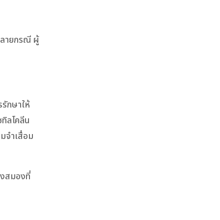
ลายกรณี ผู้
รักษาให้
ซทิลโคลีน
มจำเสื่อม
องสมองที่