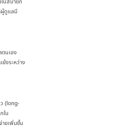
้าในสมาชิก
ู้ดูแลมี
ูแลตนเอง
แย้งระหว่าง
าว (long-
ิกใน
ายเพิ่มขึ้น
ง