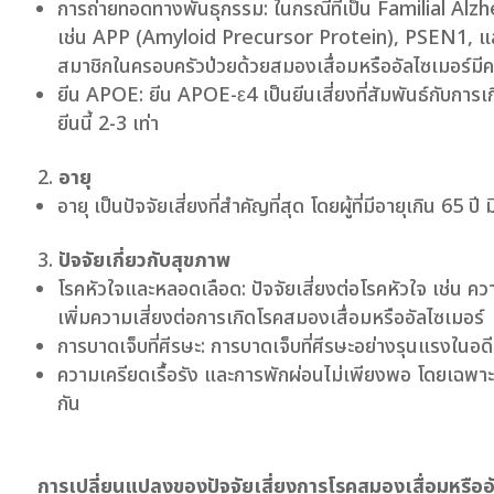
การถ่ายทอดทางพันธุกรรม: ในกรณีที่เป็น Familial Alzhe
เช่น APP (Amyloid Precursor Protein), PSEN1, และ
สมาชิกในครอบครัวป่วยด้วยสมองเสื่อมหรืออัลไซเมอร์มีคว
ยีน APOE: ยีน APOE-ε4 เป็นยีนเสี่ยงที่สัมพันธ์กับการเ
ยีนนี้ 2-3 เท่า
อายุ
อายุ เป็นปัจจัยเสี่ยงที่สำคัญที่สุด โดยผู้ที่มีอายุเกิน 65
ปัจจัยเกี่ยวกับสุขภาพ
โรคหัวใจและหลอดเลือด: ปัจจัยเสี่ยงต่อโรคหัวใจ เช่น ค
เพิ่มความเสี่ยงต่อการเกิดโรคสมองเสื่อมหรืออัลไซเมอร์
การบาดเจ็บที่ศีรษะ: การบาดเจ็บที่ศีรษะอย่างรุนแรงในอด
ความเครียดเรื้อรัง และการพักผ่อนไม่เพียงพอ โดยเฉพาะก
กัน
การเปลี่ยนแปลงของปัจจัยเสี่ยงการโรคสมองเสื่อมหรืออัล