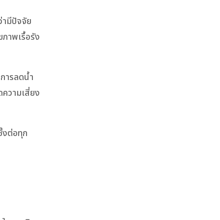
ามีปัจจัย
ภาพเรื้อรัง
 การลดน้ำ
ดความเสี่ยง
้งต่อทุก