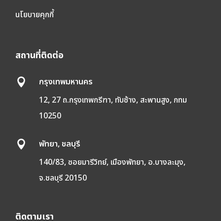
นโยบายคุกกี้
สถานที่ติดต่อ
กรุงเทพมหานคร

12, 27 ถ.กรุงเทพกรีฑา, ทับช้าง, สะพานสูง, กทม
10250
พัทยา, ชลบุรี

140/83, ซอยมารีวิทย์, เมืองพัทยา, อ.บางละมุง,
จ.ชลบุรี 20150
ติดตามเรา