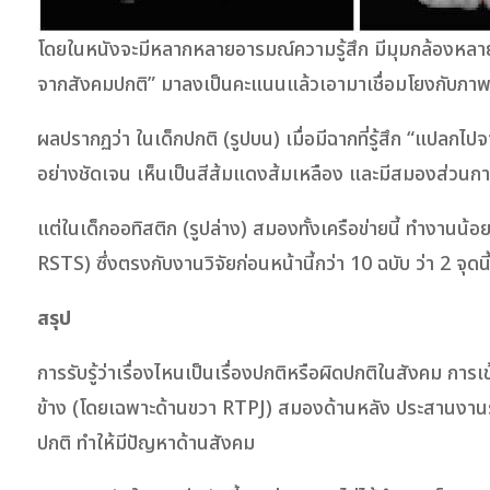
โดยในหนังจะมีหลากหลายอารมณ์ความรู้สึก มีมุมกล้องหลายมุ
จากสังคมปกติ” มาลงเป็นคะแนนแล้วเอามาเชื่อมโยงกับภา
ผลปรากฏว่า ในเด็กปกติ (รูปบน) เมื่อมีฉากที่รู้สึก “แป
อย่างชัดเจน เห็นเป็นสีส้มแดงส้มเหลือง และมีสมองส่วนการ
แต่ในเด็กออทิสติก (รูปล่าง) สมองทั้งเครือข่ายนี้ ทำงาน
RSTS) ซึ่งตรงกับงานวิจัยก่อนหน้านี้กว่า 10 ฉบับ ว่า 2 จุดน
สรุป
การรับรู้ว่าเรื่องไหนเป็นเรื่องปกติหรือผิดปกติในสังคม การเข
ข้าง (โดยเฉพาะด้านขวา RTPJ) สมองด้านหลัง ประสานงานร่วม
ปกติ ทำให้มีปัญหาด้านสังคม