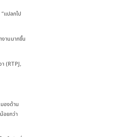
ึก “แปลกไป
ำงานมากขึ้น
ขวา (RTPJ,
 สมองด้าน
น้อยกว่า