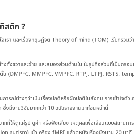
ิสติก ?​
เขาใจเรา และเรื่องทฤษฎีจิต Theory of mind (TOM) เรียกรวมว่
างทั้งขวาและซ้าย และสมองส่วนด้านใน ในรูปคือส่วนที่เป็นกรอบเส
ดอยู่ในนั้น (DMPFC, MMPFC, VMPFC, RTPJ, LTPJ, RSTS, tem
การณ์ต่างๆว่าเป็นเรื่องปกติหรือผิดปกติในสังคม การเข้าใจตัวเ
า ซึ่งมีงานวิจัยมากกว่า 10 ฉบับรายงานมาก่อนหน้านี้
นๆมากที่ให้ดูแค่รูป ดูคำ หรือฟังเสียง เหตุผลเพื่อเลียนแบบสถานการ
nction autism) เข้าเครื่อง fMRI แล้วดูหนังเรื่องนึงนาน 20 นาที