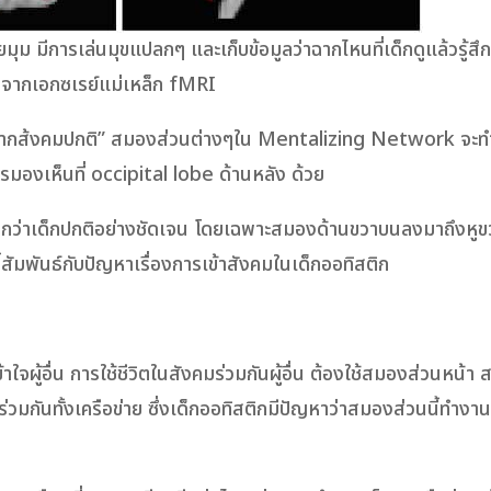
ม มีการเล่นมุขแปลกๆ และเก็บข้อมูลว่าฉากไหนที่เด็กดูแล้วรู้ส
พจากเอกซเรย์แม่เหล็ก fMRI
ลกไปจากส้งคมปกติ”​ สมองส่วนต่างๆใน Mentalizing Network จะท
มองเห็นที่ occipital lobe ด้านหลัง ด้วย
น้อยกว่าเด็กปกติอย่างชัดเจน โดยเฉพาะสมองด้านขวาบนลงมาถึงหู
ี้สัมพันธ์กับปัญหาเรื่องการเข้าสังคมในเด็กออทิสติก
้าใจผู้อื่น การใช้ชีวิตในสังคมร่วมกันผู้อื่น ต้องใช้สมองส่วนหน้า
กันทั้งเครือข่าย ซึ่งเด็กออทิสติกมีปัญหาว่าสมองส่วนนี้ทำงาน