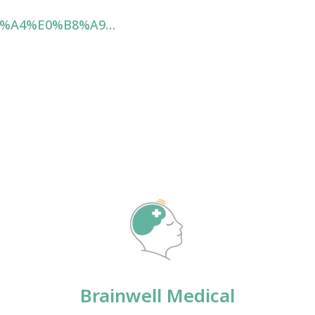
%B8%A4%E0%B8%A9…
Brainwell Medical