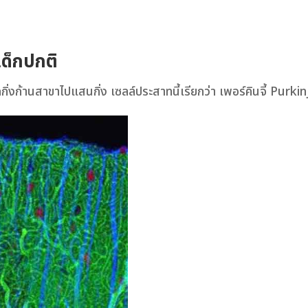
เด็กปกติ
ิ่งก้านสาขาไปแสนกิ่ง เซลล์ประสาทนี้เรียกว่า เพอร์คินจี้ Purki