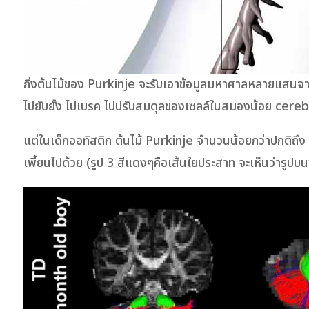
กิ่งต้นไม้ของ Purkinje จะรับเอาข้อมูลมหาศาลหลายแสนจ
ไปยับยั้ง ไปเบรค ไปปรับสมดุลของเซลล์ในสมองน้อย cereb
แต่ในเด็กออทิสติก ต้นไม้ Purkinje จำนวนน้อยกว่าปกติถ
เพี้ยนไปด้วย (รูป 3 สีแดงๆคือเส้นใยประสาท จะเห็นว่ารูปบน