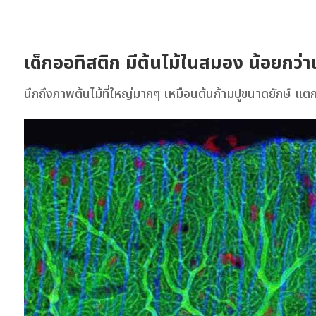
เด็กออทิสติก มีต้นไม้ในสมอง น้อยกว่า
นึกถึงภาพต้นไม้ที่ใหญ่มากๆ เหมือนต้นก้ามปูขนาดยักษ์ แตกก