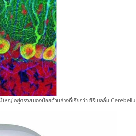
ใม้ใหญ่ อยู่ตรงสมองน้อยด้านล่างที่เรียกว่า ซีรีเบลลั่ม Cerebel