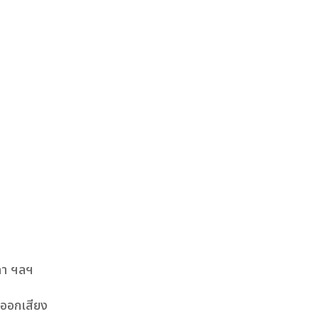
งกา ฯลฯ
ารออกเสียง