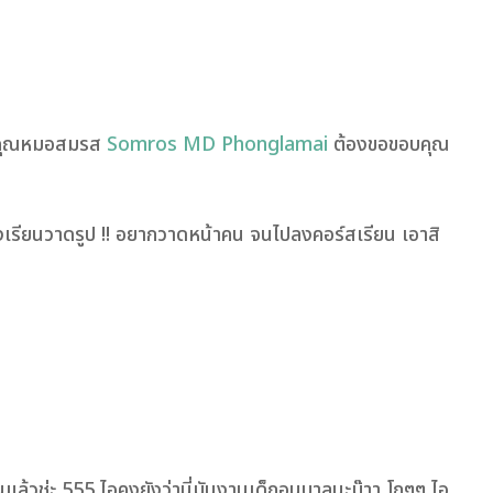
จากคุณหมอสมรส
Somros MD Phonglamai
ต้องขอขอบคุณ
ลงเรียนวาดรูป !! อยากวาดหน้าคน จนไปลงคอร์สเรียน เอาสิ
แล้วช่ะ 555 ไอคุงยังว่านี่มันงานเด็กอนุบาลนะม๊าา โถๆๆ ไอ