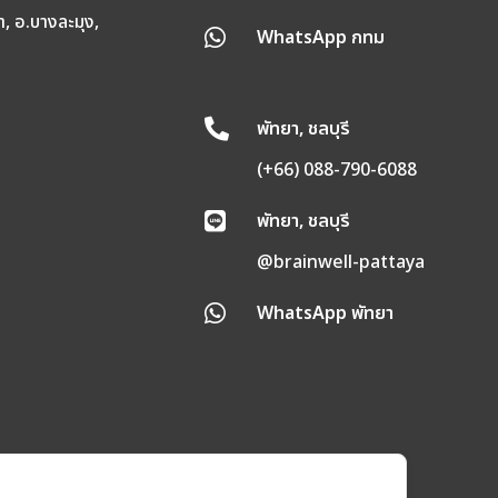
า, อ.บางละมุง,
WhatsApp กทม

พัทยา, ชลบุรี

(+66) 088-790-6088
พัทยา, ชลบุรี

@brainwell-pattaya
WhatsApp พัทยา
