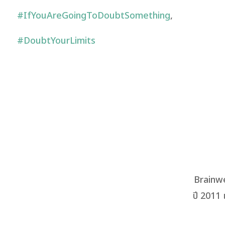
#IfYouAreGoingToDoubtSomething
,
#DoubtYourLimits
Brainwe
ปี 2011 