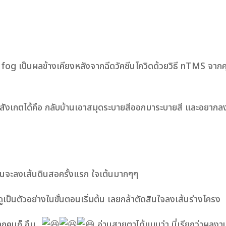
ain fog เป็นผลข้างเคียงหลังจากฉีดวัคซีนโควิดด้วยวิธี nTMS 
่งที่สังเกตได้คือ กลับบ้านเอาสมุดระบายสีออกมาระบายสี และอยาก
 ตอนจะลงเส้นดินสอครั้งแรก ใจเต้นมากๆๆ
ห้ดูเป็นตัวอย่างในขั้นตอนเริ่มต้น เลยกล้าตัดสินใจลงเส้นร่างโครง
ุกคนก็ อืม..
อ่านสายตาได้แบบว่า นี่เรียกว่าผลงาน