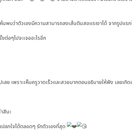
 พอค้นพบว่าตัวเองมีความสามารถลงเส้นดินสอแรเงาได้ จากรูปแรกใบน
ั้งต่อๆไปจะเจออะไรอีก
รเงาไปเลย เพราะเห็นครูวาดเร็วและสวยมากตอนอธิบายให้ฟัง เลยเกิ
ทำสินะ
งให้แปลกใจได้ตลอดๆ รักตัวเองที่สุด