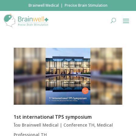
Brainwell Medical | Precise Brain Stimulation
1st international TPS symposium
โดย
Brainwell Medical
|
Conference TH
,
Medical
Professional TH